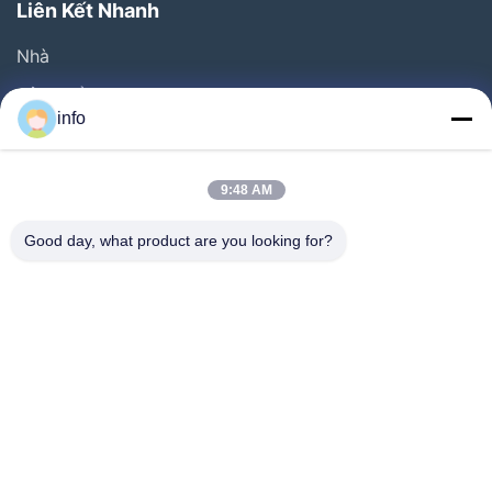
Liên Kết Nhanh
Nhà
Sản Phẩm
info
Video
Về Chúng Tôi
9:48 AM
Tham Quan Nhà Máy
Good day, what product are you looking for?
Kiểm Soát Chất Lượng
Liên Hệ Chúng Tôi
Yêu Cầu Báo Giá
Tin Tức
Follow Us