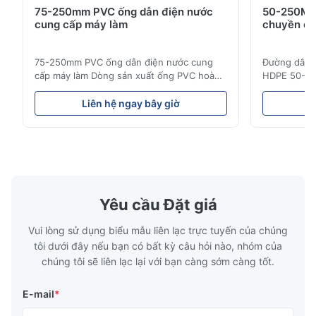
75-250mm PVC ống dẫn điện nước
50-250MM
cung cấp máy làm
chuyền ép
M*z
M
Oct 7.2025
75-250mm PVC ống dẫn điện nước cung
Đường dây s
cấp máy làm Dòng sản xuất ống PVC hoàn
HDPE 50-25
The PVC flexible hose making machine performs well for
chỉnh này sản xuất ống PVC / UPVC chất
ống HDPE c
braided garden hose production. The extrusion and braiding
lượng cao với đường kính từ 16mm đến
áp dụng cho
Liên hệ ngay bây giờ
L
process runs smoothly, and the finished hose has uniform
800mm.ống nước, và đường ống ống dẫn
nước.Độ bề
thickness and stable quality.
nước xây dựng với đường kính và đặc điểm
như là các 
kỹ thuật độ dày tường khác nhau. Ứng
thống ống d
dụng Các đường ống UPVC được sản ...
giữa các thà
N*k
N
May 11.2025
Yêu cầu Đặt giá
We use this pipe threading machine for PVC and PE pipes in
Vui lòng sử dụng biểu mẫu liên lạc trực tuyến của chúng
the 20–110 mm range. The CNC/PLC control helps keep thread
tôi dưới đây nếu bạn có bất kỳ câu hỏi nào, nhóm của
size consistent, and the machine runs stably during daily
chúng tôi sẽ liên lạc lại với bạn càng sớm càng tốt.
operation. Setup and adjustment are straightforward for our
operators.
E-mail
*