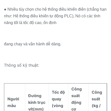
● Nhiều tùy chọn cho hệ thống điều khiển điện (chẳng hạn
như: Hệ thống điều khiển tự động PLC), Nó có các tính
năng tốt là tốc độ cao, ổn định
đang chạy và vận hành dễ dàng.
Thông số kỹ thuật:
Công
Tốc độ
Công
Đường
suất
Người
quay
suất
kính trục
động
mẫu
(vòng
(kg /
vít
(
mm
)
cơ