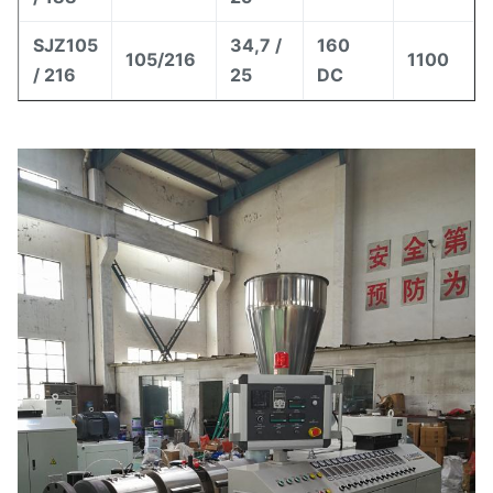
SJZ105
34,7 /
160
105/216
1100
/ 216
25
DC