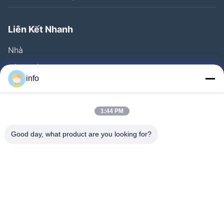
Liên Kết Nhanh
Nhà
Sản Phẩm
info
Video
Về Chúng Tôi
1:44 PM
Tham Quan Nhà Máy
Good day, what product are you looking for?
Kiểm Soát Chất Lượng
Liên Hệ Chúng Tôi
Yêu Cầu Báo Giá
Tin Tức
Follow Us