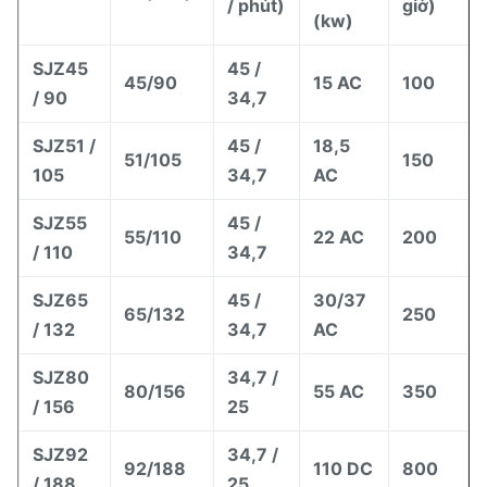
/ phút)
giờ)
(kw)
SJZ45
45 /
45/90
15 AC
100
/ 90
34,7
SJZ51 /
45 /
18,5
51/105
150
105
34,7
AC
SJZ55
45 /
55/110
22 AC
200
/ 110
34,7
SJZ65
45 /
30/37
65/132
250
/ 132
34,7
AC
SJZ80
34,7 /
80/156
55 AC
350
/ 156
25
SJZ92
34,7 /
92/188
110 DC
800
/ 188
25