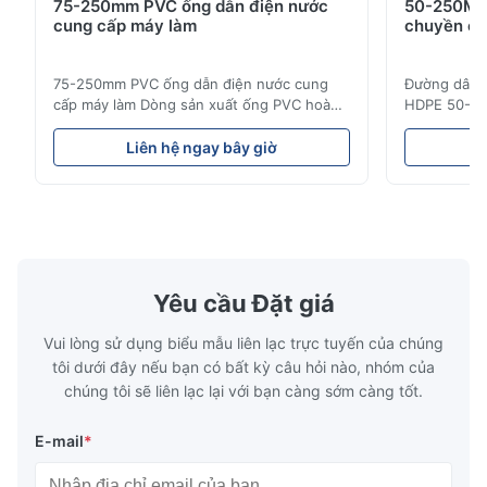
75-250mm PVC ống dẫn điện nước
50-250MM
cung cấp máy làm
chuyền ép
75-250mm PVC ống dẫn điện nước cung
Đường dây s
cấp máy làm Dòng sản xuất ống PVC hoàn
HDPE 50-25
chỉnh này sản xuất ống PVC / UPVC chất
ống HDPE c
lượng cao với đường kính từ 16mm đến
áp dụng cho
Liên hệ ngay bây giờ
L
800mm.ống nước, và đường ống ống dẫn
nước.Độ bề
nước xây dựng với đường kính và đặc điểm
như là các 
kỹ thuật độ dày tường khác nhau. Ứng
thống ống d
dụng Các đường ống UPVC được sản ...
giữa các thà
Yêu cầu Đặt giá
Vui lòng sử dụng biểu mẫu liên lạc trực tuyến của chúng
tôi dưới đây nếu bạn có bất kỳ câu hỏi nào, nhóm của
chúng tôi sẽ liên lạc lại với bạn càng sớm càng tốt.
E-mail
*