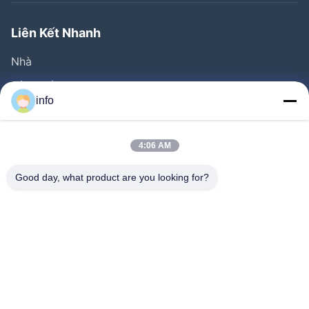
Liên Kết Nhanh
Nhà
Sản Phẩm
info
Video
Về Chúng Tôi
4:06 AM
Tham Quan Nhà Máy
Good day, what product are you looking for?
Kiểm Soát Chất Lượng
Liên Hệ Chúng Tôi
Yêu Cầu Báo Giá
Tin Tức
Follow Us