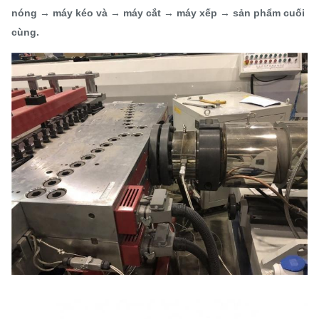
nóng → máy kéo và → máy cắt → máy xếp → sản phẩm cuối
cùng.