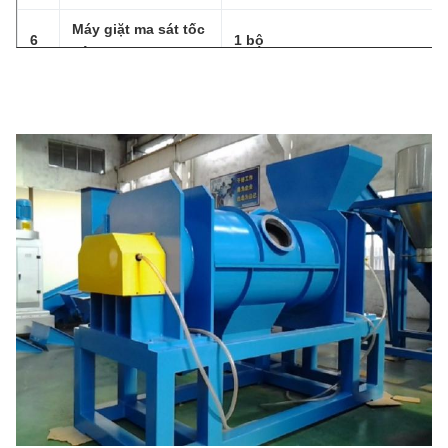
Máy giặt ma sát tốc
6
1 bộ
độ cao
7
Máy giặt nổi
2 bộ
số
Máy ly tâm
1 bộ
8
Hệ thống làm khô &
9
1 bộ
Silo
10
Hệ thống kiểm soát
1 bộ