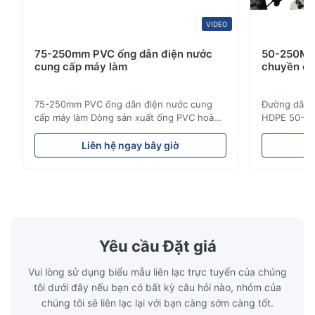
VIDEO
75-250mm PVC ống dẫn điện nước
50-250MM
cung cấp máy làm
chuyền ép
75-250mm PVC ống dẫn điện nước cung
Đường dây s
cấp máy làm Dòng sản xuất ống PVC hoàn
HDPE 50-25
chỉnh này sản xuất ống PVC / UPVC chất
ống HDPE c
lượng cao với đường kính từ 16mm đến
áp dụng cho
Liên hệ ngay bây giờ
L
800mm.ống nước, và đường ống ống dẫn
nước.Độ bề
nước xây dựng với đường kính và đặc điểm
như là các 
kỹ thuật độ dày tường khác nhau. Ứng
thống ống d
dụng Các đường ống UPVC được sản ...
giữa các thà
Yêu cầu Đặt giá
Vui lòng sử dụng biểu mẫu liên lạc trực tuyến của chúng
tôi dưới đây nếu bạn có bất kỳ câu hỏi nào, nhóm của
chúng tôi sẽ liên lạc lại với bạn càng sớm càng tốt.