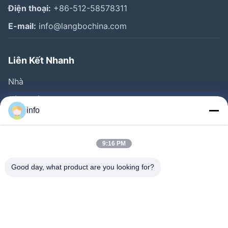
Điện thoại:
+86-512-58578311
E-mail:
info@langbochina.com
Liên Kết Nhanh
Nhà
Sản Phẩm
info
Video
Về Chúng Tôi
9:16 PM
Tham Quan Nhà Máy
Good day, what product are you looking for?
Kiểm Soát Chất Lượng
Liên Hệ Chúng Tôi
Yêu Cầu Báo Giá
Tin Tức