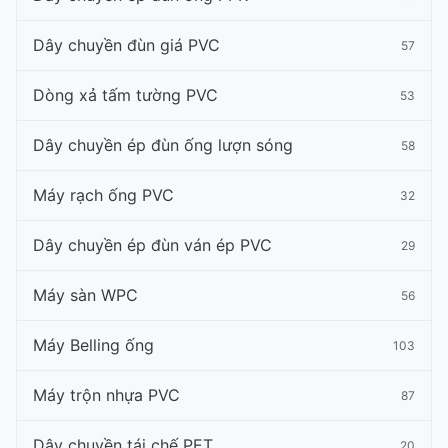
Dây chuyền đùn giá PVC
57
Dòng xả tấm tường PVC
53
Dây chuyền ép đùn ống lượn sóng
58
Máy rạch ống PVC
32
Dây chuyền ép đùn ván ép PVC
29
Máy sàn WPC
56
Máy Belling ống
103
Máy trộn nhựa PVC
87
Dây chuyền tái chế PET
20