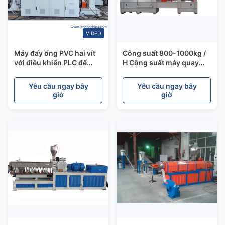
VIDEO
Máy đẩy ống PVC hai vít
Công suất 800-1000kg /
với điều khiển PLC để
H Công suất máy quay
giảm biến dạng làm mát
trục vít đôi cho phân tử
cao
Yêu cầu ngay bây
Yêu cầu ngay bây
giờ
giờ