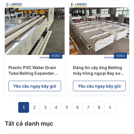
VIDEO
VIDEO
Plastic PVC Water Drain
Đáng tin cậy ống Belling
Tube Belling Expander
máy hồng ngoại Ray sưởi
Socket Machine for Pipe
ấm 12 tháng đảm bảo
End Shape
Yêu cầu ngay bây giờ
Yêu cầu ngay bây giờ
1
2
3
4
5
6
7
8
Tất cả danh mục