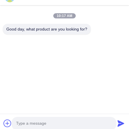
Video
Về Chúng Tôi
10:17 AM
Tham Quan Nhà Máy
Good day, what product are you looking for?
Kiểm Soát Chất Lượng
Liên Hệ Chúng Tôi
Yêu Cầu Báo Giá
Tin Tức
Follow Us
©2017- Zhangjiagang Langbo Machinery Co. Ltd.. Tất cả các quyền được
bảo lưu